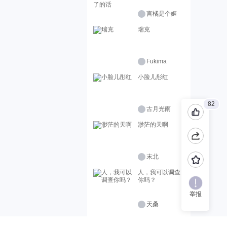
言橘是个姬
瑞克
Fukima
小脸儿彤红
82
古月光雨
渺茫的天啊
末北
人，我可以调查
你吗？
举报
天桑