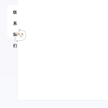
联
系
我
们