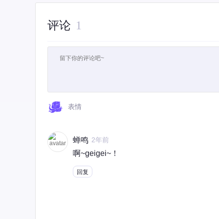
评论
1
表情
蝉鸣
2年前
啊~geigei~！
回复