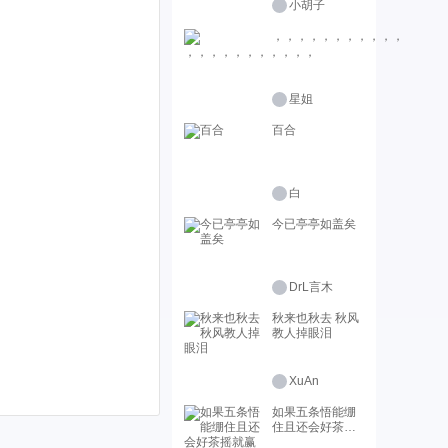
小胡子
，，，，，，，，，，，
星姐
百合
白
今已亭亭如盖矣
DrL言木
秋来也秋去 秋风
教人掉眼泪
XuAn
如果五条悟能绷
住且还会好茶摇
就赢了的话