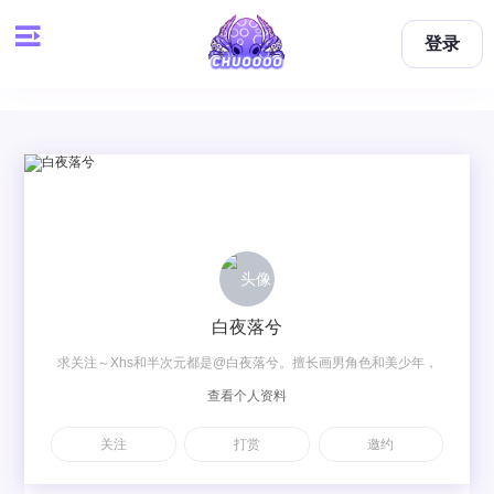
登录
白夜落兮
求关注～Xhs和半次元都是@白夜落兮。擅长画男角色和美少年，
查看个人资料
约稿可私聊～Vx：baiye471127362 QQ：471127362
关注
打赏
邀约