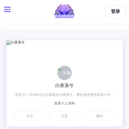
登录
白夜落兮
求关注～Xhs和半次元都是@白夜落兮。擅长画男角色和美少年，
查看个人资料
约稿可私聊～Vx：baiye471127362 QQ：471127362
关注
打赏
邀约