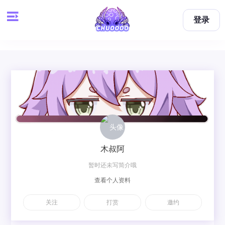
登录
木叔阿
暂时还未写简介哦
查看个人资料
关注
打赏
邀约