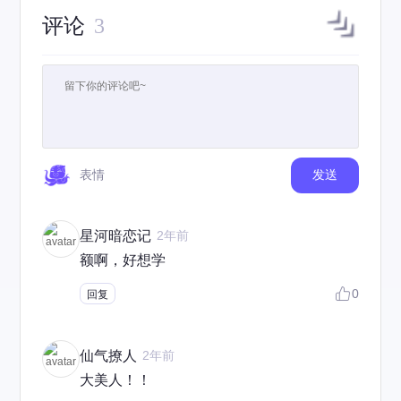
评论
3
表情
发送
星河暗恋记
2年前
额啊，好想学
0
回复
仙气撩人
2年前
大美人！！