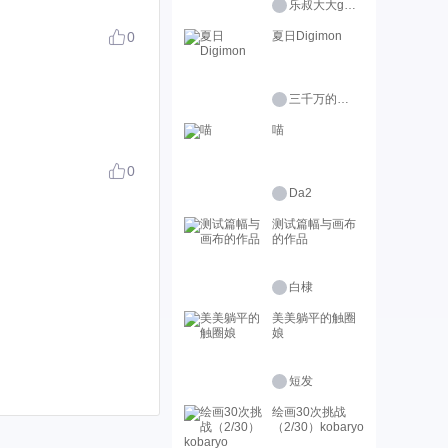
乐叔大大genius
0
夏日Digimon
三千万的柠檬精
喵
0
Da2
测试篇幅与画布
的作品
白棣
美美躺平的触圈
娘
短发
绘画30次挑战
（2/30）kobaryo