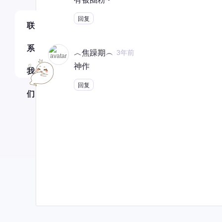
回复
联
系
︿焦躁期︵
3年前
神作
我
回复
们