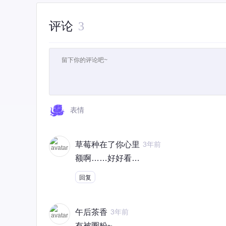
评论
3
表情
草莓种在了你心里
3年前
额啊……好好看…
回复
午后茶香
3年前
有被圈粉~