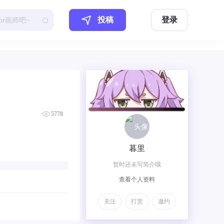
投稿
登录
5778
暮里
暂时还未写简介哦
查看个人资料
关注
打赏
邀约