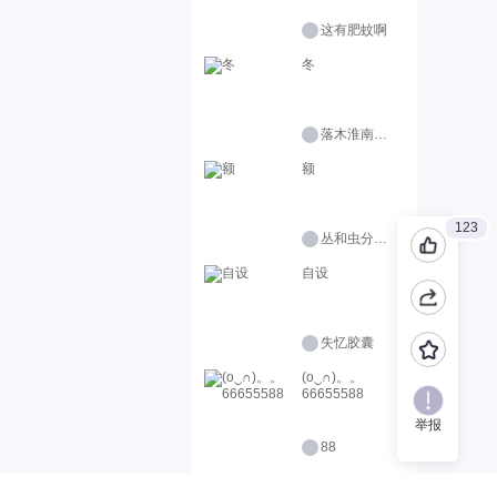
这有肥蚊啊
冬
落木淮南（接稿）
额
123
丛和虫分清楚点啊
自设
失忆胶囊
(o‿∩)。。
66655588
举报
88