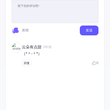
表情
发送
云朵有点甜
3年前
（*＾-＾*）
0
回复