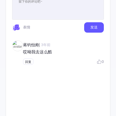
表情
发送
蒋钧怡刚
3年前
哎呦我去这么酷
0
回复