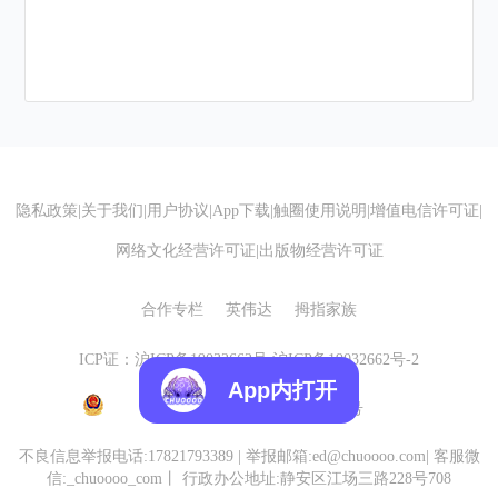
隐私政策
|
关于我们
|
用户协议
|
App下载
|
触圈使用说明
|
增值电信许可证
|
网络文化经营许可证
|
出版物经营许可证
合作专栏
英伟达
拇指家族
ICP证：沪ICP备19032662号
沪ICP备19032662号-2
App内打开
沪公网安备 31010602007155号
不良信息举报电话:17821793389
|
举报邮箱:ed@chuoooo.com
|
客服微
信:_chuoooo_com
丨
行政办公地址:静安区江场三路228号708