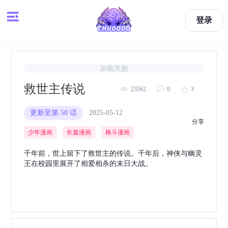
登录
加载失败
救世主传说
23562
0
3
更新至第 50 话
2025-05-12
举报
分享
少年漫画
长篇漫画
格斗漫画
千年前，世上留下了救世主的传说。千年后，神侠与幽灵
王在校园里展开了相爱相杀的末日大战。