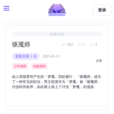
登录
加载失败
驱魇师
5922
1
8
更新至第 1 话
2025-01-13
举报
分享
少年漫画
短篇漫画
由人类噩梦所产生的「梦魇」四处横行，「驱魇师」成为
了一种常见的职业，男主程度作为「梦魇」被「驱魇师」
付连科所收养，由此两人踏上了讨伐「梦魇」的道路