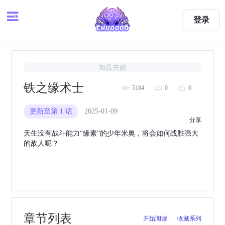
登录
加载失败
铁之缘术士
5184
0
0
更新至第 1 话
2025-01-09
举报
分享
天生没有战斗能力“缘素”的少年米奥，将会如何战胜强大
的敌人呢？
章节列表
开始阅读
收藏系列