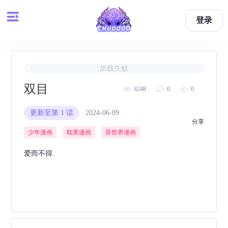
登录
加载失败
双目
4248
0
0
更新至第 1 话
2024-06-09
举报
分享
少年漫画
耽美漫画
异世界漫画
爱而不得.