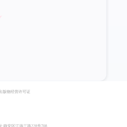
出版物经营许可证
:静安区江场三路228号708