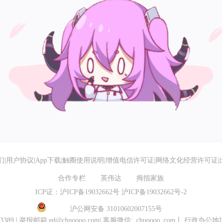
们
|
用户协议
|
App下载
|
触圈使用说明
|
增值电信许可证
|
网络文化经营许可证
|
合作专栏
英伟达
拇指家族
ICP证：沪ICP备19032662号
沪ICP备19032662号-2
沪公网安备 31010602007155号
3389
|
举报邮箱:ed@chuoooo.com
|
客服微信:_chuoooo_com
丨
行政办公地址