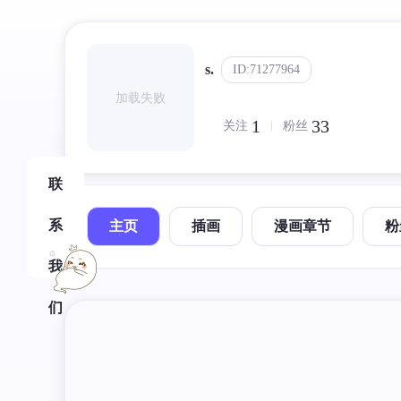
s.
ID:71277964
加载失败
1
33
关注
粉丝
联
系
主页
插画
漫画章节
粉
我
们