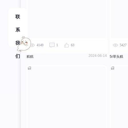
联
系
我
4149
1
63
5427
们
2024-06-14
糕糕
5r草头糕