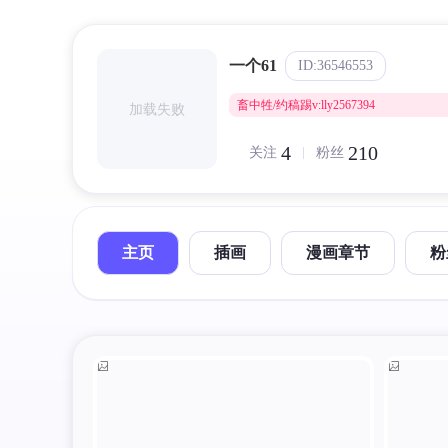
一个61
ID:36546553
畜中牲/约稿踢v:lly2567394
加载失败
4
210
关注
粉丝
主页
插画
漫画章节
粉