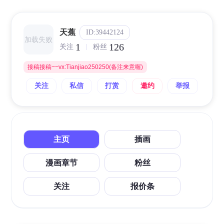
天蕉
ID:39442124
加载失败
1
126
关注
粉丝
接稿接稿~~vx:Tianjiao250250(备注来意喔)
关注
私信
打赏
邀约
举报
主页
插画
漫画章节
粉丝
关注
报价条