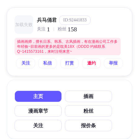
兵马俑君
ID:92441833
加载失败
1
158
关注
粉丝
插画画师，擅长日系、韩系、古风插画，有在漫画公司工作多
年经验~目前画的更多的是耽美18X（DDDD 约稿联系
Q~1415573161，来时注明来意~
关注
私信
打赏
邀约
举报
主页
插画
漫画章节
粉丝
关注
报价条