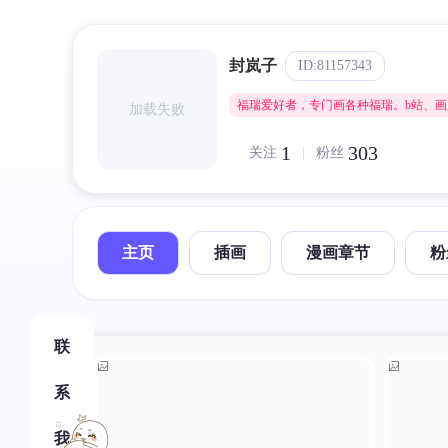
封岚子
ID:81157343
福瑞爱好者，专门画各种福瑞。b站、画加：
加载失败
1
303
关注
粉丝
主页
插画
漫画章节
粉
联
系
我