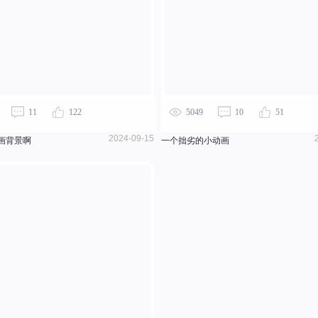
11
122
5049
10
51
2024-09-15
画背景啊
一个拙劣的小动画