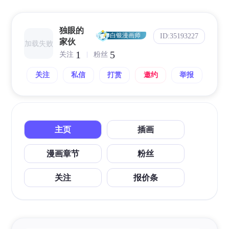
独眼的
白银漫画师
ID:35193227
家伙
加载失败
1
5
关注
粉丝
关注
私信
打赏
邀约
举报
主页
插画
漫画章节
粉丝
关注
报价条