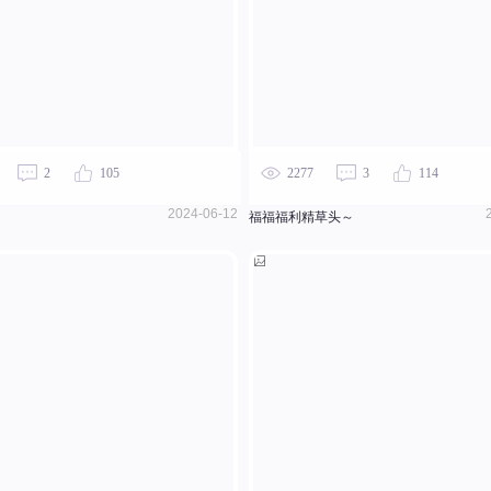
2
105
2277
3
114
2024-06-12
福福福利精草头～