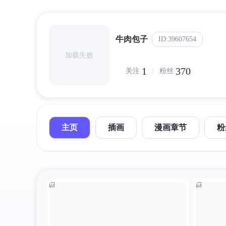
牛肉包子
ID:39607654
加载失败
1
370
关注
粉丝
主页
插画
漫画章节
粉