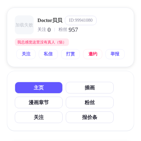
Doctor贝贝
ID:99941080
加载失败
0
957
关注
粉丝
我总感觉这里没有真人（恼）
关注
私信
打赏
邀约
举报
主页
插画
漫画章节
粉丝
关注
报价条