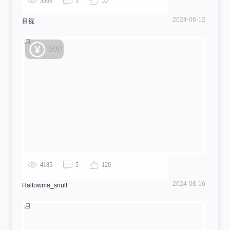
3366
1
55
2024-06-12
目视
500
4185
5
120
2024-08-16
Hallowma_snull