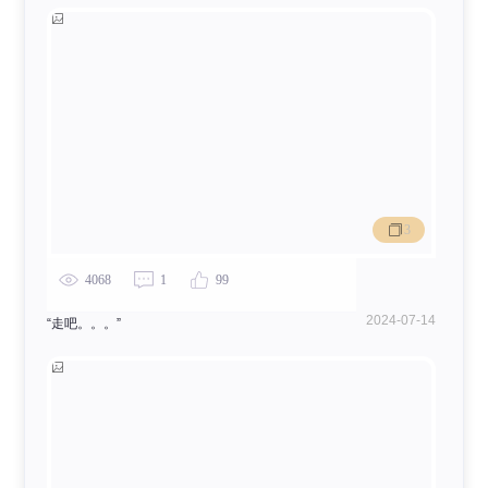
Hallowma_snull
3
4185
5
120
4068
1
99
2024-07-14
“走吧。。。”