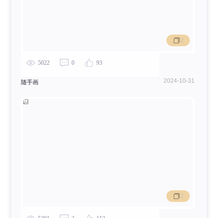
2
5022
0
93
2024-10-31
随手画
[蒸汽波]究极！色彩up↑Apple pie！！
2889
2
104
2