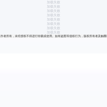
加载失败
加载失败
加载失败
加载失败
加载失败
加载失败
加载失败
加载失败
原作者所有，未经授权不得进行转载或使用。如有盗图等侵权行为，版权所有者及触圈